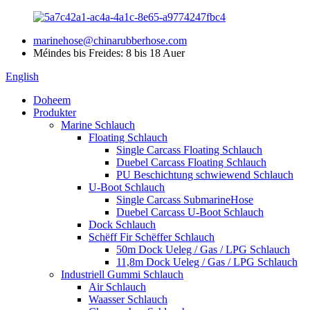
marinehose@chinarubberhose.com
Méindes bis Freides: 8 bis 18 Auer
English
Doheem
Produkter
Marine Schlauch
Floating Schlauch
Single Carcass Floating Schlauch
Duebel Carcass Floating Schlauch
PU Beschichtung schwiewend Schlauch
U-Boot Schlauch
Single Carcass SubmarineHose
Duebel Carcass U-Boot Schlauch
Dock Schlauch
Schëff Fir Schëffer Schlauch
50m Dock Ueleg / Gas / LPG Schlauch
11,8m Dock Ueleg / Gas / LPG Schlauch
Industriell Gummi Schlauch
Air Schlauch
Waasser Schlauch