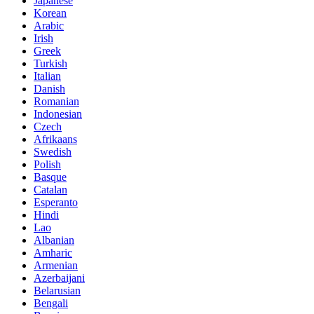
Japanese
Korean
Arabic
Irish
Greek
Turkish
Italian
Danish
Romanian
Indonesian
Czech
Afrikaans
Swedish
Polish
Basque
Catalan
Esperanto
Hindi
Lao
Albanian
Amharic
Armenian
Azerbaijani
Belarusian
Bengali