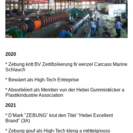
2020
* Zebung kritt BV Zertifizéierung fir eenzel Carcass Marine
Schlauch
* Bewäert als High-Tech Entreprise
* Absorbéiert als Member vun der Hebei Gummistécker a
Plastikindustrie Association
2021
* D'Mark "ZEBUNG" krut den Titel "Hebei Excellent
Brand" (3A)
* Zebung gouf als High-Tech kleng a mëttelgrouss