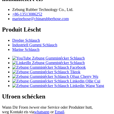
Zebung Rubber Technology Co., Ltd.
+86-13513086252
marinehose@chinarubberhose.com
Produit Lëscht
Dredge Schlauch
Industriell Gummi Schlauch
Marine Schlauch
Ufroen schécken
Wann Dir Froen iwwer eise Service oder Produkter hutt,
weg Kontakt eis via
whatsapp
or
Email
.