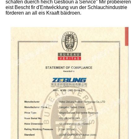
schafen duerch héich Gestioun a Service" Mir probéieren
eist Bescht fir d'Entwécklung vun der Schlauchindustrie
förderen an all eis Kraaft bäidroen.