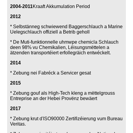
2004-2011
Kraaft Akkumulation Period
2012
* Selbstänneg schwiewend Baggerschlauch a Marine
Uelegschlauch offiziell a Betrib geholl
* De Muti-funktionnelle uhmwpe chemicla Schlauch
deen 98% vu Chemikalien, Léisungsmëttelen a
ätzenden transportéiert erfollegräich entwéckelt.
2014
* Zebung nei Fabréck a Servicer gesat
2015
* Zebung gouf als High-Tech kleng a mëttelgrouss
Entreprise an der Hebei Provënz bewäert
2017
* Zebung krut d'ISO90000 Zertifizéierung vum Bureau
Veritas.