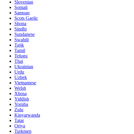
Slovenian
Somali
Samoan
Scots Gaelic
Shona
Sindhi
Sundanese
Swahili
Tajik
Tamil
Telugu
Thai
Ukrainian
Urdu
Uzbek
Vietnamese
Welsh
Xhosa
Yiddish
Yoruba
Zulu
Kinyarwanda
Tatar
Oriya
Turkmen