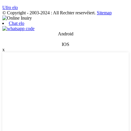
Ufro elo
© Copyright - 2003-2024 : All Rechter reservéiert.
Sitemap
Chat elo
Android
IOS
x