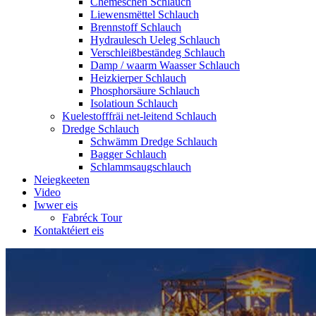
Chemeschen Schlauch
Liewensmëttel Schlauch
Brennstoff Schlauch
Hydraulesch Ueleg Schlauch
Verschleißbeständeg Schlauch
Damp / waarm Waasser Schlauch
Heizkierper Schlauch
Phosphorsäure Schlauch
Isolatioun Schlauch
Kuelestofffräi net-leitend Schlauch
Dredge Schlauch
Schwämm Dredge Schlauch
Bagger Schlauch
Schlammsaugschlauch
Neiegkeeten
Video
Iwwer eis
Fabréck Tour
Kontaktéiert eis