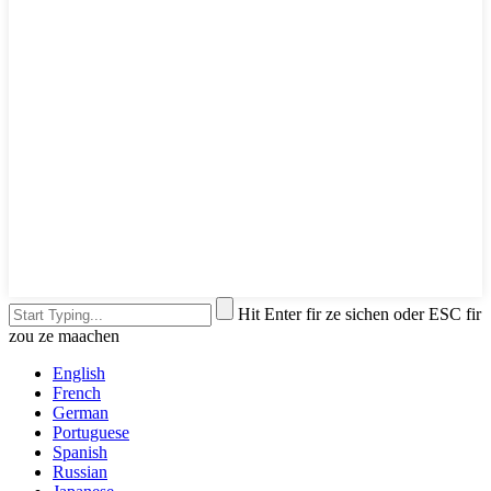
Hit Enter fir ze sichen oder ESC fir
zou ze maachen
English
French
German
Portuguese
Spanish
Russian