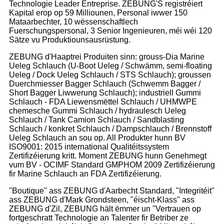
Technologie Leader Entreprise. ZEBUNG'S registréiert
Kapital erop op 59 Milliounen, Personal iwwer 150
Mataarbechter, 10 wëssenschaftlech
Fuerschungspersonal, 3 Senior Ingenieuren, méi wéi 120
Sätze vu Produktiounsausrüstung.
ZEBUNG d'Haaptrei Produiten sinn: grouss-Dia Marine
Ueleg Schlauch (U-Boot Ueleg / Schwämm, semi-floating
Ueleg / Dock Ueleg Schlauch / STS Schlauch); groussen
Duerchmiesser Bagger Schlauch (Schwemm Bagger /
Short Bagger Liwwerung Schlauch); industriell Gummi
Schlauch - FDA Liewensmëttel Schlauch / UHMWPE
chemesche Gummi Schlauch / hydraulesch Ueleg
Schlauch / Tank Camion Schlauch / Sandblasting
Schlauch / konkret Schlauch / Dampschlauch / Brennstoff
Ueleg Schlauch an sou op. All Produkter hunn BV
ISO9001: 2015 international Qualitéitssystem
Zertifizéierung kritt. Moment ZEBUNG hunn Genehmegt
vum BV - OCIMF Standard GMPHOM 2009 Zertifizéierung
fir Marine Schlauch an FDA Zertifizéierung.
"Boutique" ass ZEBUNG d'Aarbecht Standard, "Integritéit"
ass ZEBUNG d'Mark Grondsteen, "éischt-Klass" ass
ZEBUNG d'Zil, ZEBUNG hält ëmmer un "Vertrauen op
fortgeschratt Technologie an Talenter fir Betriber ze