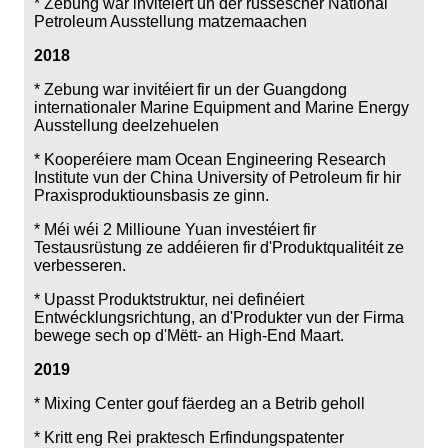
* Zebung war invitéiert un der russescher National
Petroleum Ausstellung matzemaachen
2018
* Zebung war invitéiert fir un der Guangdong
internationaler Marine Equipment and Marine Energy
Ausstellung deelzehuelen
* Kooperéiere mam Ocean Engineering Research
Institute vun der China University of Petroleum fir hir
Praxisproduktiounsbasis ze ginn.
* Méi wéi 2 Millioune Yuan investéiert fir
Testausrüstung ze addéieren fir d'Produktqualitéit ze
verbesseren.
* Upasst Produktstruktur, nei definéiert
Entwécklungsrichtung, an d'Produkter vun der Firma
bewege sech op d'Mëtt- an High-End Maart.
2019
* Mixing Center gouf fäerdeg an a Betrib geholl
* Kritt eng Rei praktesch Erfindungspatenter