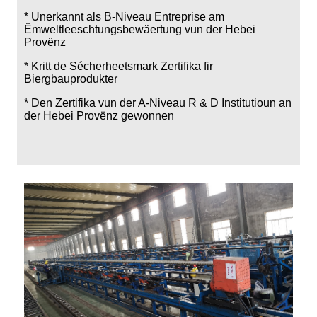
* Unerkannt als B-Niveau Entreprise am
Ëmweltleeschtungsbewäertung vun der Hebei
Provënz
* Kritt de Sécherheetsmark Zertifika fir
Biergbauprodukter
* Den Zertifika vun der A-Niveau R & D Institutioun an
der Hebei Provënz gewonnen