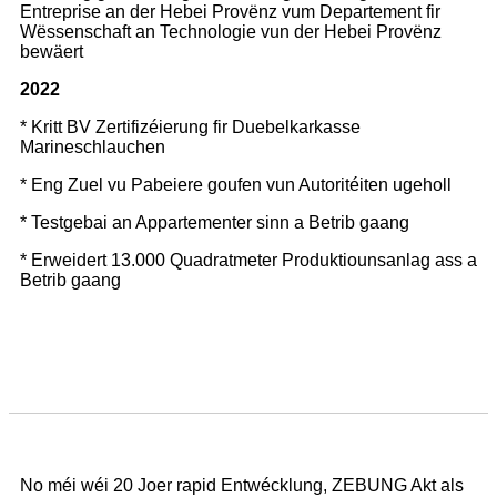
Entreprise an der Hebei Provënz vum Departement fir
Wëssenschaft an Technologie vun der Hebei Provënz
bewäert
2022
* Kritt BV Zertifizéierung fir Duebelkarkasse
Marineschlauchen
* Eng Zuel vu Pabeiere goufen vun Autoritéiten ugeholl
* Testgebai an Appartementer sinn a Betrib gaang
* Erweidert 13.000 Quadratmeter Produktiounsanlag ass a
Betrib gaang
No méi wéi 20 Joer rapid Entwécklung, ZEBUNG Akt als