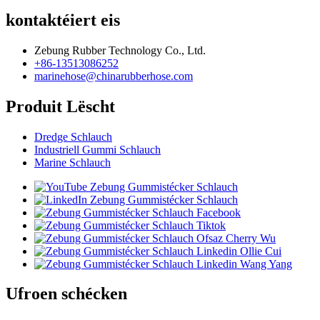
kontaktéiert eis
Zebung Rubber Technology Co., Ltd.
+86-13513086252
marinehose@chinarubberhose.com
Produit Lëscht
Dredge Schlauch
Industriell Gummi Schlauch
Marine Schlauch
Ufroen schécken