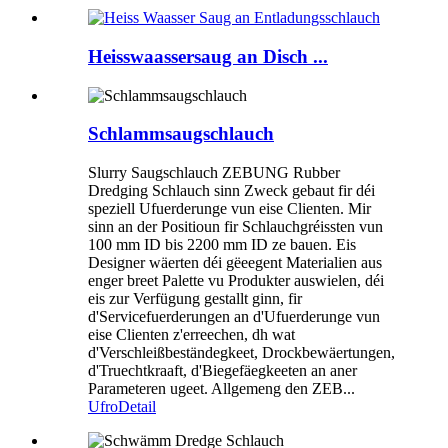
Heisswaassersaug an Disch ...
Schlammsaugschlauch
Slurry Saugschlauch ZEBUNG Rubber
Dredging Schlauch sinn Zweck gebaut fir déi
speziell Ufuerderunge vun eise Clienten. Mir
sinn an der Positioun fir Schlauchgréissten vun
100 mm ID bis 2200 mm ID ze bauen. Eis
Designer wäerten déi gëeegent Materialien aus
enger breet Palette vu Produkter auswielen, déi
eis zur Verfügung gestallt ginn, fir
d'Servicefuerderungen an d'Ufuerderunge vun
eise Clienten z'erreechen, dh wat
d'Verschleißbeständegkeet, Drockbewäertungen,
d'Truechtkraaft, d'Biegefäegkeeten an aner
Parameteren ugeet. Allgemeng den ZEB...
Ufro
Detail