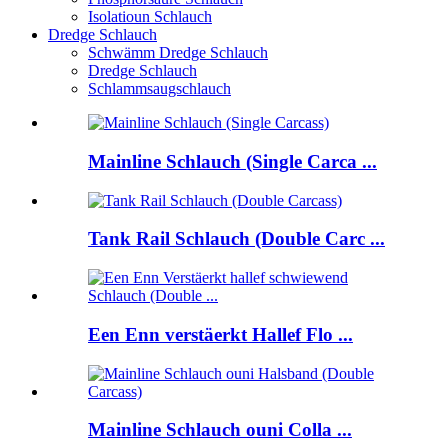
Isolatioun Schlauch
Dredge Schlauch
Schwämm Dredge Schlauch
Dredge Schlauch
Schlammsaugschlauch
Mainline Schlauch (Single Carca ...
Tank Rail Schlauch (Double Carc ...
Een Enn verstäerkt Hallef Flo ...
Mainline Schlauch ouni Colla ...