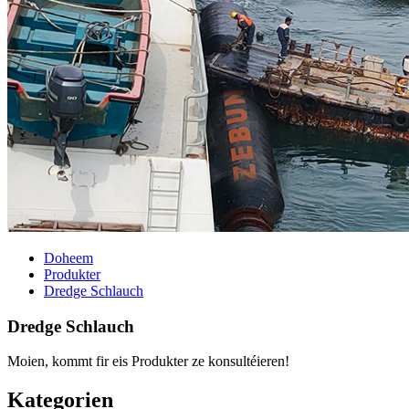
Doheem
Produkter
Dredge Schlauch
Dredge Schlauch
Moien, kommt fir eis Produkter ze konsultéieren!
Kategorien