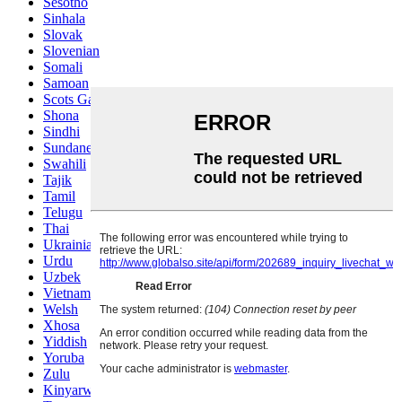
Sesotho
Sinhala
Slovak
Slovenian
Somali
Samoan
Scots Gaelic
Shona
Sindhi
Sundanese
Swahili
Tajik
Tamil
Telugu
Thai
Ukrainian
Urdu
Uzbek
Vietnamese
Welsh
Xhosa
Yiddish
Yoruba
Zulu
Kinyarwanda