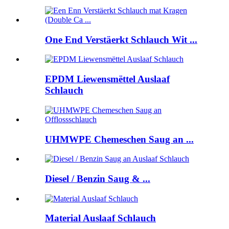
One End Verstäerkt Schlauch Wit ...
EPDM Liewensmëttel Auslaaf
Schlauch
UHMWPE Chemeschen Saug an ...
Diesel / Benzin Saug & ...
Material Auslaaf Schlauch