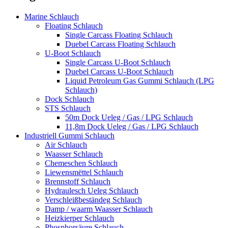
Marine Schlauch
Floating Schlauch
Single Carcass Floating Schlauch
Duebel Carcass Floating Schlauch
U-Boot Schlauch
Single Carcass U-Boot Schlauch
Duebel Carcass U-Boot Schlauch
Liquid Petroleum Gas Gummi Schlauch (LPG
Schlauch)
Dock Schlauch
STS Schlauch
50m Dock Ueleg / Gas / LPG Schlauch
11,8m Dock Ueleg / Gas / LPG Schlauch
Industriell Gummi Schlauch
Air Schlauch
Waasser Schlauch
Chemeschen Schlauch
Liewensmëttel Schlauch
Brennstoff Schlauch
Hydraulesch Ueleg Schlauch
Verschleißbeständeg Schlauch
Damp / waarm Waasser Schlauch
Heizkierper Schlauch
Phosphorsäure Schlauch