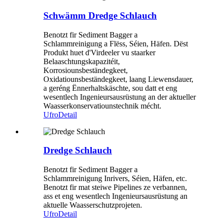
Schwämm Dredge Schlauch
Benotzt fir Sediment Bagger a
Schlammreinigung a Flëss, Séien, Häfen. Dëst
Produkt huet d'Virdeeler vu staarker
Belaaschtungskapazitéit,
Korrosiounsbeständegkeet,
Oxidatiounsbeständegkeet, laang Liewensdauer,
a geréng Ënnerhaltskäschte, sou datt et eng
wesentlech Ingenieursausrüstung an der aktueller
Waasserkonservatiounstechnik mécht.
Ufro
Detail
Dredge Schlauch
Benotzt fir Sediment Bagger a
Schlammreinigung Inrivers, Séien, Häfen, etc.
Benotzt fir mat steiwe Pipelines ze verbannen,
ass et eng wesentlech Ingenieursausrüstung an
aktuelle Waasserschutzprojeten.
Ufro
Detail