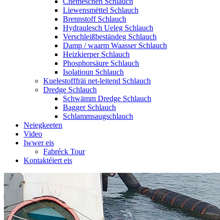
Chemeschen Schlauch
Liewensmëttel Schlauch
Brennstoff Schlauch
Hydraulesch Ueleg Schlauch
Verschleißbeständeg Schlauch
Damp / waarm Waasser Schlauch
Heizkierper Schlauch
Phosphorsäure Schlauch
Isolatioun Schlauch
Kuelestofffräi net-leitend Schlauch
Dredge Schlauch
Schwämm Dredge Schlauch
Bagger Schlauch
Schlammsaugschlauch
Neiegkeeten
Video
Iwwer eis
Fabréck Tour
Kontaktéiert eis