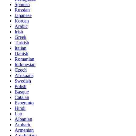
Spanish
Russian
Japanese
Korean
Arabic
Irish
Greek
Turkish
Italian
Danish
Romanian
Indonesian
Czech
Afrikaans
Swedish
Polish
Basque
Catalan
Esperanto
Hindi
Lao
Albanian
Amharic
Armenian
Azerbaijani