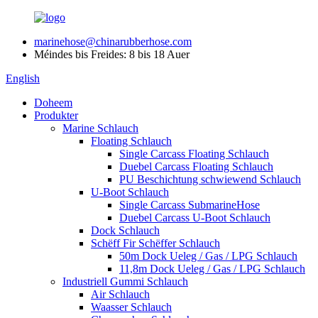
marinehose@chinarubberhose.com
Méindes bis Freides: 8 bis 18 Auer
English
Doheem
Produkter
Marine Schlauch
Floating Schlauch
Single Carcass Floating Schlauch
Duebel Carcass Floating Schlauch
PU Beschichtung schwiewend Schlauch
U-Boot Schlauch
Single Carcass SubmarineHose
Duebel Carcass U-Boot Schlauch
Dock Schlauch
Schëff Fir Schëffer Schlauch
50m Dock Ueleg / Gas / LPG Schlauch
11,8m Dock Ueleg / Gas / LPG Schlauch
Industriell Gummi Schlauch
Air Schlauch
Waasser Schlauch