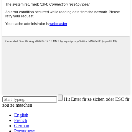
Hit Enter fir ze sichen oder ESC fir
zou ze maachen
English
French
German
Portuguese