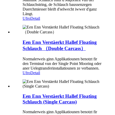
Schlauchstring, de Schlauch baussenzegen
Duerchmiesser bleift d'selwecht iwwer d'ganz
Längt.
Ufro
Detail
Een Enn Verstäerkt Hallef Floating
Schlauch （Double Carcass）
Normalerweis ginn Applikatiounen benotzt fir
den Terminal vun der Single Point Mooring oder
aner Uelegtransferinstallatiounen ze verbannen.
Ufro
Detail
Een Enn Verstäerkt Hallef Floating
Schlauch (Single Carcass)
Normalerweis ginn Applikatiounen benotzt fir