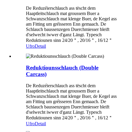
De Reduzéierschlauch ass tëscht dem
Haaptleitschlauch mat groussem Buer a
Schwanzschlauch mat klenge Buer, de Kegel ass
am Fitting um gréisseren Enn gemaach. De
Schlauch baussenzegen Duerchmiesser bleift
d'selwecht iwwer d'ganz Längt. Typesch
Reduktiounen sinn 24/20＂, 20/16＂, 16/12＂
Ufro
Detail
Reduktiounsschlauch (Double
Carcass)
De Reduzéierschlauch ass tëscht dem
Haaptleitschlauch mat groussem Buer a
Schwanzschlauch mat klenge Buer, de Kegel ass
am Fitting um gréisseren Enn gemaach. De
Schlauch baussenzegen Duerchmiesser bleift
d'selwecht iwwer d'ganz Längt. Typesch
Reduktiounen sinn 24/20＂, 20/16＂, 16/12＂
Ufro
Detail