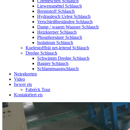
Chemeschen Schlauch
Liewensmëttel Schlauch
Brennstoff Schlauch
Hydraulesch Ueleg Schlauch
Verschleißbeständeg Schlauch
Damp / waarm Waasser Schlauch
Heizkierper Schlauch
Phosphorsäure Schlauch
Isolatioun Schlauch
Kuelestofffräi net-leitend Schlauch
Dredge Schlauch
Schwämm Dredge Schlauch
Bagger Schlauch
Schlammsaugschlauch
Neiegkeeten
Video
Iwwer eis
Fabréck Tour
Kontaktéiert eis