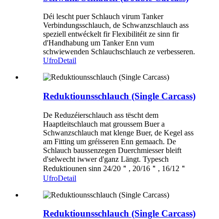
Déi lescht puer Schlauch virum Tanker
Verbindungsschlauch, de Schwanzschlauch ass
speziell entwéckelt fir Flexibilitéit ze sinn fir
d'Handhabung um Tanker Enn vum
schwiewenden Schlauchschlauch ze verbesseren.
Ufro
Detail
Reduktiounsschlauch (Single Carcass)
De Reduzéierschlauch ass tëscht dem
Haaptleitschlauch mat groussem Buer a
Schwanzschlauch mat klenge Buer, de Kegel ass
am Fitting um gréisseren Enn gemaach. De
Schlauch baussenzegen Duerchmiesser bleift
d'selwecht iwwer d'ganz Längt. Typesch
Reduktiounen sinn 24/20＂, 20/16＂, 16/12＂
Ufro
Detail
Reduktiounsschlauch (Single Carcass)