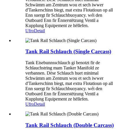
Schwämm am Zentrum wou et sech iwwer
d'Tankerschinn biegt, mat extra Flotatioun op all
Enn suergt fir Schlauchbuoyancy. wéi den
Outboard Enn fir Ënnerstëtzung Ventil a
Kupplung Equipement ze hëllefen.
Ufro
Detail
Tank Rail Schlauch (Single Carcass)
Tank Eisebunnsschlauch gi benotzt fir de
Schlauchstring mam Tanker Manifold ze
verbannen. Dëse Schlauch huet minimal
Schwämm am Zentrum wou et sech iwwer
d'Tankerschinn biegt, mat extra Flotatioun op all
Enn suergt fir Schlauchbuoyancy. wéi den
Outboard Enn fir Ënnerstëtzung Ventil a
Kupplung Equipement ze hëllefen.
Ufro
Detail
Tank Rail Schlauch (Double Carcass)