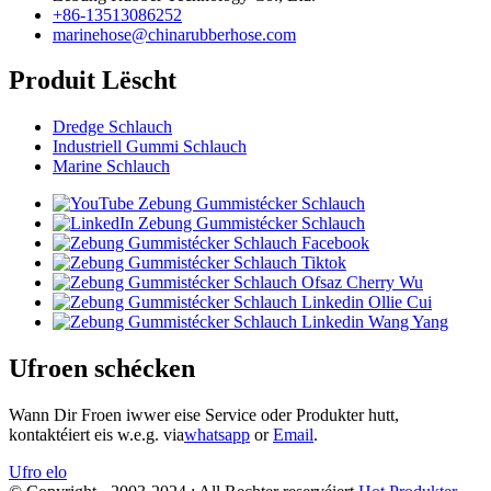
+86-13513086252
marinehose@chinarubberhose.com
Produit Lëscht
Dredge Schlauch
Industriell Gummi Schlauch
Marine Schlauch
Ufroen schécken
Wann Dir Froen iwwer eise Service oder Produkter hutt,
kontaktéiert eis w.e.g. via
whatsapp
or
Email
.
Ufro elo