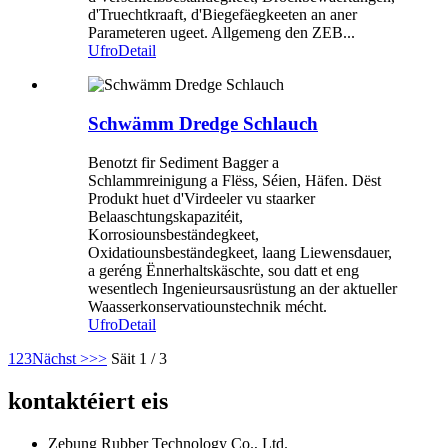
d'Truechtkraaft, d'Biegefäegkeeten an aner
Parameteren ugeet. Allgemeng den ZEB...
Ufro
Detail
Schwämm Dredge Schlauch
Benotzt fir Sediment Bagger a
Schlammreinigung a Flëss, Séien, Häfen. Dëst
Produkt huet d'Virdeeler vu staarker
Belaaschtungskapazitéit,
Korrosiounsbeständegkeet,
Oxidatiounsbeständegkeet, laang Liewensdauer,
a geréng Ënnerhaltskäschte, sou datt et eng
wesentlech Ingenieursausrüstung an der aktueller
Waasserkonservatiounstechnik mécht.
Ufro
Detail
1
2
3
Nächst >
>>
Säit 1 / 3
kontaktéiert eis
Zebung Rubber Technology Co., Ltd.