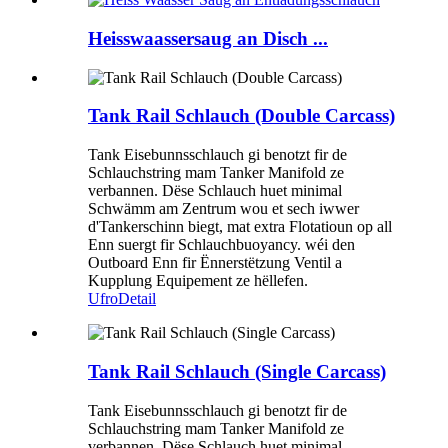
Heisswaassersaug an Disch ...
Tank Rail Schlauch (Double Carcass)
Tank Eisebunnsschlauch gi benotzt fir de
Schlauchstring mam Tanker Manifold ze
verbannen. Dëse Schlauch huet minimal
Schwämm am Zentrum wou et sech iwwer
d'Tankerschinn biegt, mat extra Flotatioun op all
Enn suergt fir Schlauchbuoyancy. wéi den
Outboard Enn fir Ënnerstëtzung Ventil a
Kupplung Equipement ze hëllefen.
Ufro
Detail
Tank Rail Schlauch (Single Carcass)
Tank Eisebunnsschlauch gi benotzt fir de
Schlauchstring mam Tanker Manifold ze
verbannen. Dëse Schlauch huet minimal