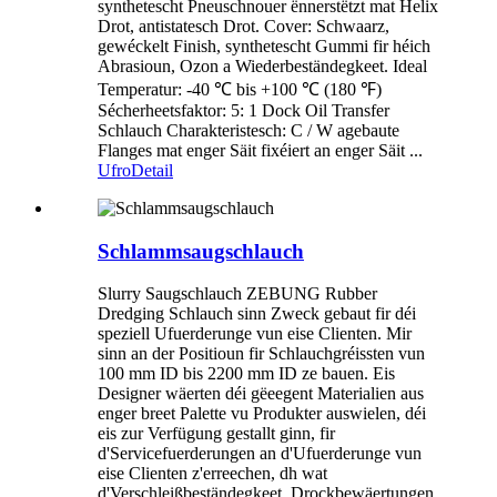
synthetescht Pneuschnouer ënnerstëtzt mat Helix
Drot, antistatesch Drot. Cover: Schwaarz,
gewéckelt Finish, synthetescht Gummi fir héich
Abrasioun, Ozon a Wiederbeständegkeet. Ideal
Temperatur: -40 ℃ bis +100 ℃ (180 ℉)
Sécherheetsfaktor: 5: 1 Dock Oil Transfer
Schlauch Charakteristesch: C / W agebaute
Flanges mat enger Säit fixéiert an enger Säit ...
Ufro
Detail
Schlammsaugschlauch
Slurry Saugschlauch ZEBUNG Rubber
Dredging Schlauch sinn Zweck gebaut fir déi
speziell Ufuerderunge vun eise Clienten. Mir
sinn an der Positioun fir Schlauchgréissten vun
100 mm ID bis 2200 mm ID ze bauen. Eis
Designer wäerten déi gëeegent Materialien aus
enger breet Palette vu Produkter auswielen, déi
eis zur Verfügung gestallt ginn, fir
d'Servicefuerderungen an d'Ufuerderunge vun
eise Clienten z'erreechen, dh wat
d'Verschleißbeständegkeet, Drockbewäertungen,