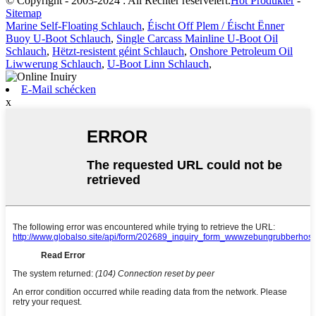
© Copyright - 2003-2024 : All Rechter reservéiert.
Hot Produkter
-
Sitemap
Marine Self-Floating Schlauch
,
Éischt Off Plem / Éischt Ënner
Buoy U-Boot Schlauch
,
Single Carcass Mainline U-Boot Oil
Schlauch
,
Hëtzt-resistent géint Schlauch
,
Onshore Petroleum Oil
Liwwerung Schlauch
,
U-Boot Linn Schlauch
,
E-Mail schécken
x