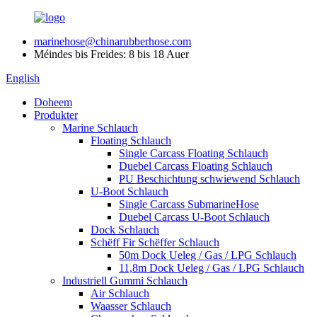
marinehose@chinarubberhose.com
Méindes bis Freides: 8 bis 18 Auer
English
Doheem
Produkter
Marine Schlauch
Floating Schlauch
Single Carcass Floating Schlauch
Duebel Carcass Floating Schlauch
PU Beschichtung schwiewend Schlauch
U-Boot Schlauch
Single Carcass SubmarineHose
Duebel Carcass U-Boot Schlauch
Dock Schlauch
Schëff Fir Schëffer Schlauch
50m Dock Ueleg / Gas / LPG Schlauch
11,8m Dock Ueleg / Gas / LPG Schlauch
Industriell Gummi Schlauch
Air Schlauch
Waasser Schlauch