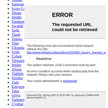
Samoan
Scots Gaelic
Shona
Sindhi
Sundanese
Swahili
Tajik
Tamil
Telugu
Thai
Ukrainian
Urdu
Uzbek
Vietnamese
Welsh
Xhosa
Yiddish
Yoruba
Zulu
Kinyarwanda
Tatar
Oriya
Turkmen
Uyghur