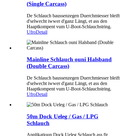
(Single Carcass)
De Schlauch baussenzegen Duerchmiesser bleift
d'selwecht iwwer d'ganz Längt, et ass den
Haaptkompent vum U-Boot-Schlauchstring.
Ufro
Detail
Mainline Schlauch ouni Halsband
(Double Carcass)
De Schlauch baussenzegen Duerchmiesser bleift
d'selwecht iwwer d'ganz Längt, et ass den
Haaptkompent vum U-Boot-Schlauchstring.
Ufro
Detail
50m Dock Ueleg / Gas / LPG
Schlauch
Applikatioun Dock Ueleg Schlauch ass fir