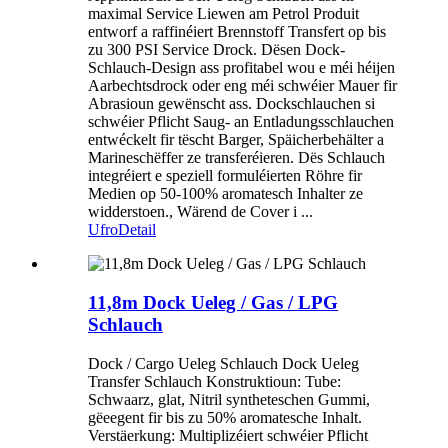
maximal Service Liewen am Petrol Produit
entworf a raffinéiert Brennstoff Transfert op bis
zu 300 PSI Service Drock. Dësen Dock-
Schlauch-Design ass profitabel wou e méi héijen
Aarbechtsdrock oder eng méi schwéier Mauer fir
Abrasioun gewënscht ass. Dockschlauchen si
schwéier Pflicht Saug- an Entladungsschlauchen
entwéckelt fir tëscht Barger, Späicherbehälter a
Marineschëffer ze transferéieren. Dës Schlauch
integréiert e speziell formuléierten Röhre fir
Medien op 50-100% aromatesch Inhalter ze
widderstoen., Wärend de Cover i ...
Ufro
Detail
11,8m Dock Ueleg / Gas / LPG
Schlauch
Dock / Cargo Ueleg Schlauch Dock Ueleg
Transfer Schlauch Konstruktioun: Tube:
Schwaarz, glat, Nitril syntheteschen Gummi,
gëeegent fir bis zu 50% aromatesche Inhalt.
Verstäerkung: Multiplizéiert schwéier Pflicht