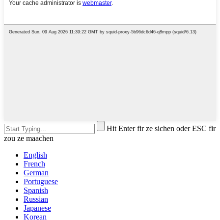
Hit Enter fir ze sichen oder ESC fir
zou ze maachen
English
French
German
Portuguese
Spanish
Russian
Japanese
Korean