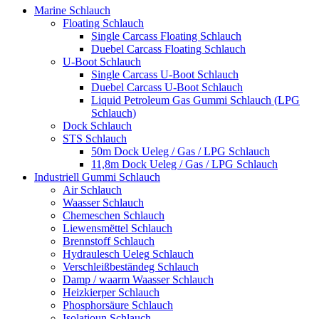
Marine Schlauch
Floating Schlauch
Single Carcass Floating Schlauch
Duebel Carcass Floating Schlauch
U-Boot Schlauch
Single Carcass U-Boot Schlauch
Duebel Carcass U-Boot Schlauch
Liquid Petroleum Gas Gummi Schlauch (LPG
Schlauch)
Dock Schlauch
STS Schlauch
50m Dock Ueleg / Gas / LPG Schlauch
11,8m Dock Ueleg / Gas / LPG Schlauch
Industriell Gummi Schlauch
Air Schlauch
Waasser Schlauch
Chemeschen Schlauch
Liewensmëttel Schlauch
Brennstoff Schlauch
Hydraulesch Ueleg Schlauch
Verschleißbeständeg Schlauch
Damp / waarm Waasser Schlauch
Heizkierper Schlauch
Phosphorsäure Schlauch
Isolatioun Schlauch