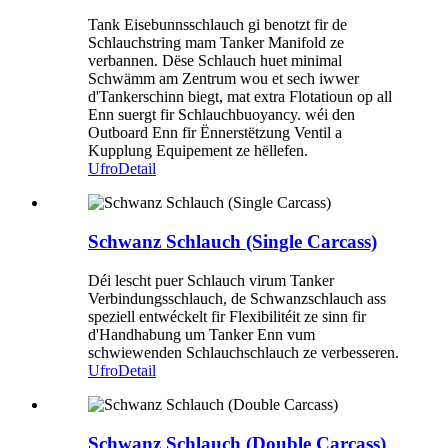
Tank Eisebunnsschlauch gi benotzt fir de
Schlauchstring mam Tanker Manifold ze
verbannen. Dëse Schlauch huet minimal
Schwämm am Zentrum wou et sech iwwer
d'Tankerschinn biegt, mat extra Flotatioun op all
Enn suergt fir Schlauchbuoyancy. wéi den
Outboard Enn fir Ënnerstëtzung Ventil a
Kupplung Equipement ze hëllefen.
Ufro
Detail
Schwanz Schlauch (Single Carcass)
Déi lescht puer Schlauch virum Tanker
Verbindungsschlauch, de Schwanzschlauch ass
speziell entwéckelt fir Flexibilitéit ze sinn fir
d'Handhabung um Tanker Enn vum
schwiewenden Schlauchschlauch ze verbesseren.
Ufro
Detail
Schwanz Schlauch (Double Carcass)