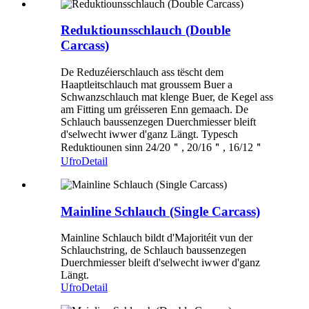
Reduktiounsschlauch (Double
Carcass)
De Reduzéierschlauch ass tëscht dem
Haaptleitschlauch mat groussem Buer a
Schwanzschlauch mat klenge Buer, de Kegel ass
am Fitting um gréisseren Enn gemaach. De
Schlauch baussenzegen Duerchmiesser bleift
d'selwecht iwwer d'ganz Längt. Typesch
Reduktiounen sinn 24/20＂, 20/16＂, 16/12＂
Ufro
Detail
Mainline Schlauch (Single Carcass)
Mainline Schlauch bildt d'Majoritéit vun der
Schlauchstring, de Schlauch baussenzegen
Duerchmiesser bleift d'selwecht iwwer d'ganz
Längt.
Ufro
Detail