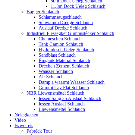
50m Dock Ueleg Schlauch
11,8m Dock Ueleg Schlauch
Bagger Schlauch
Schlammsaugschlauch
Schwämm Dredge Schlauch
Auslaaf Dredge Schlauch
Industriell Flëssegket Gummistécker Schlauch
Chemeschen Schlauch
Tank Camion Schlauch
Hydraulesch Ueleg Schlauch
Sandblast Schlauch
Ëmgank Material Schlauch
Dréchen Zement Schlauch
Waasser Schlauch
Air Schlauch
Damp a waarmt Waasser Schlauch
Gummi Lay Flat Schlauch
NBR Liewensmëttel Schlauch
Iessen Saug an Auslaaf Schlauch
Iessen Auslaaf Schlauch
Liewensmëttel Schlauch
Neiegkeeten
Video
Iwwer eis
Fabréck Tour