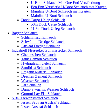
U-Boot Schlauch Mat One End Verstäerkung
Een Enn Verstäerkt U-Boot Schlauch mat Kragen
Mainline U-Boot Schlauch mat Kragen
Mainline U-Boot Schlauch
Dock Cargo Ueleg Schlauch
50m Dock Ueleg Schlauch
11,8m Dock Ueleg Schlauch
Bagger Schlauch
Schlammsaugschlauch
Schwämm Dredge Schlauch
Auslaaf Dredge Schlauch
Industriell Flëssegket Gummistécker Schlauch
Chemeschen Schlauch
Tank Camion Schlauch
Hydraulesch Ueleg Schlauch
Sandblast Schlauch
Ëmgank Material Schlauch
Dréchen Zement Schlauch
Waasser Schlauch
Air Schlauch
Damp a waarmt Waasser Schlauch
Gummi Lay Flat Schlauch
NBR Liewensmëttel Schlauch
Iessen Saug an Auslaaf Schlauch
Iessen Auslaaf Schlauch