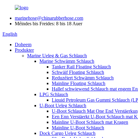
marinehose@chinarubberhose.com
Méindes bis Freides: 8 bis 18 Auer
English
Doheem
Produkter
Marine Ueleg & Gas Schlauch
Marine Schwämm Schlauch
Tanker Rail Floating Schlauch
Schwäif Floating Schlauch
Reduzéiert Schwämm Schlauch
Mainline Floating Schlauch
Hallef schwiewend Schlauch mat engem En
LPG Schlauch
Liquid Petroleum Gas Gummi Schlauch (L
U-Boot Ueleg Schlauch
U-Boot Schlauch Mat One End Verstäerkun
Een Enn Verstäerkt U-Boot Schlauch mat K
Mainline U-Boot Schlauch mat Kragen
Mainline U-Boot Schlauch
Dock Cargo Ueleg Schlauch