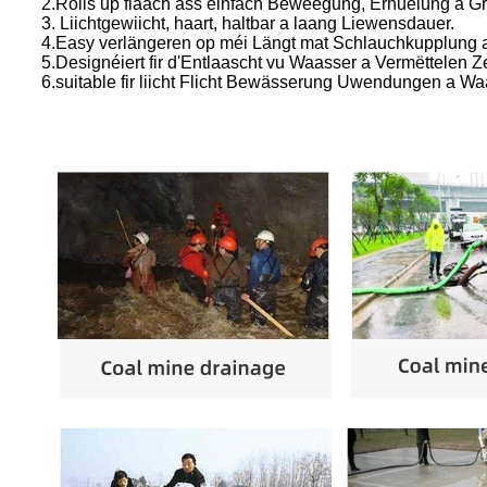
2.Rolls up flaach ass einfach Beweegung, Erhuelung a Grë
3. Liichtgewiicht, haart, haltbar a laang Liewensdauer.
4.Easy verlängeren op méi Längt mat Schlauchkupplung
5.Designéiert fir d'Entlaascht vu Waasser a Vermëttel
6.suitable fir liicht Flicht Bewässerung Uwendungen a W