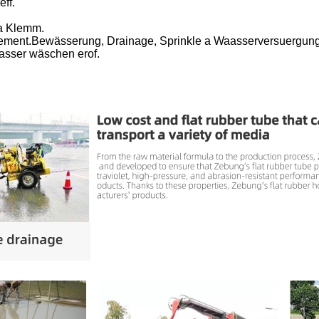
ff.
 a Klemm.
en Zement.Bewässerung, Drainage, Sprinkle a Waasserversuerg
aasser wäschen erof.